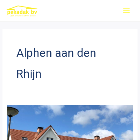
Ga
naar
de
inhoud
Alphen aan den
Rhijn