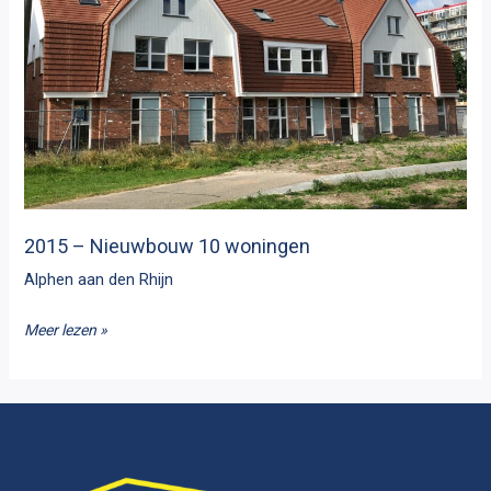
2015 – Nieuwbouw 10 woningen
Alphen aan den Rhijn
2015
Meer lezen »
–
Nieuwbouw
10
woningen